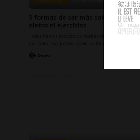
Reflexiones
Te tomará 5 Mins
3 formas de ser más saludable sin
dietas ni ejercicios
Todos hemos escuchado “Debes dormir 8 horas al
día” pero muy pocos saben los beneficios
...
Dnova
Leer más
Posted
by