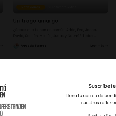
Reflexiones
Te tomará 3 Mins
Un trago amargo
¿Sabes que tienen en común: Adán, Eva, Jacob,
David, Sansón, Moisés, Judas y Noemí? Todos
...
Agueda Suarez
Leer más
Posted
by
Suscríbete
Llena tu correo de bend
nuestras reflexio