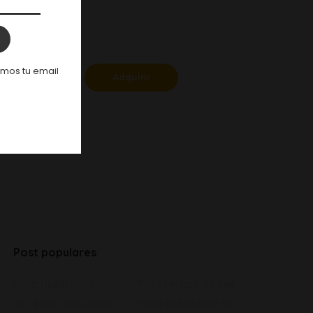
. . .
emos tu email
Adquirir
Post populares