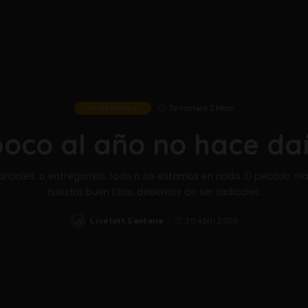
Reflexiones
Un trago
¿Sabes que tienen en común: Adán, Eva, Jacob, Davi
cargar con las conse
Agueda Sua
Posted
by