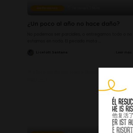
Reflexiones
Te tomará 3 Mins
¿Un poco al año no hace daño?
No podemos ser parciales, o entregamos todo o no
estamos en nada. El pecado mata
...
Licelott Santana
Leer más
Posted
by