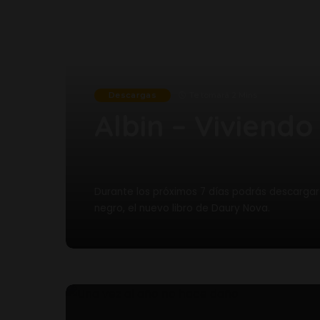
Descargas
Te tomará 2 Mins
Albin – Viviendo
Durante los próximos 7 días podrás descargar 
negro, el nuevo libro de Daury Nova.
Dnova
12 abril 2020
Posted
by