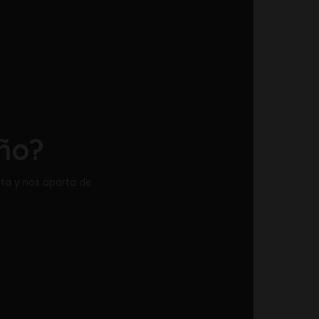
Te tomará 3 Mins
 amargo
d, Sansón, Moisés, Judas y Noemí? Todos tuvieron que
cuencias de decisiones/
rez
16 abril 2020