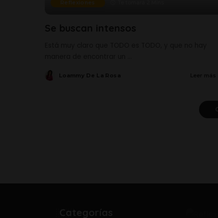
Reflexiones
Te tomará 2 Mins
Se buscan intensos
Está muy claro que TODO es TODO, y que no hay
manera de encontrar un
...
Loammy De La Rosa
Leer más
Posted
by
Categorías