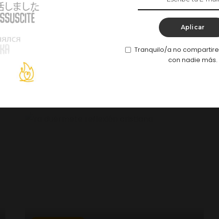
Reflexiones
Te tomará 3 Mins
Victorias peligrosas
Aplicar
A diario en nuestras vidas libramos batallas, ya sea
Tranquilo/a no compartir
contra una enfermedad, una tentación o
...
con nadie más.
Jean Carlos De León
Leer más
Posted
by