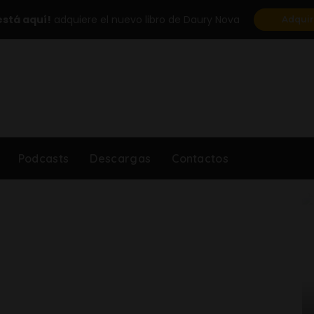
está aquí!
adquiere el nuevo libro de Daury Nova
Adquir
Podcasts
Descargas
Contactos