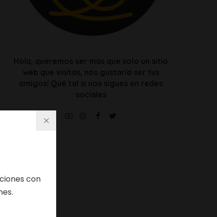
Hola, queremos ser más que solo un sitio
web que visitas, nos gustaría ser tus
amigos! Qué tal si nos sigues en redes
sociales
iciones con
nes.