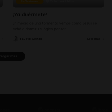
Reflexiones
Te tomará 2 Mins
¡Ya duérmete!
En medio de una tormenta vemos cómo Jesús se
echó a dormir. Es lógico pensar
...
Fausto Genao
Leer más
Posted
by
Cargar más