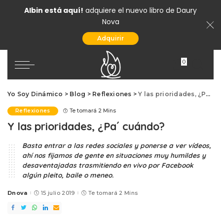
Albin está aquí!
adquiere el nuevo libro de Daury
Nova
Adquirir
0
Yo Soy Dinámico
>
Blog
>
Reflexiones
>
Y las prioridades, ¿Pa´ cuándo?
Reflexiones
Te tomará 2 Mins
Y las prioridades, ¿Pa´ cuándo?
Basta entrar a las redes sociales y ponerse a ver vídeos,
ahí nos fijamos de gente en situaciones muy humildes y
desaventajadas trasmitiendo en vivo por Facebook
algún pleito, baile o meneo.
Dnova
15 julio 2019
Te tomará 2 Mins
Posted
by