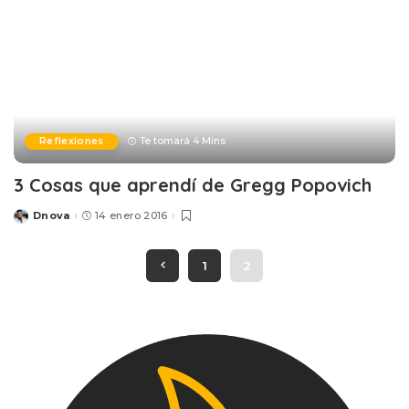
Reflexiones
Te tomará 4 Mins
3 Cosas que aprendí de Gregg Popovich
Dnova
14 enero 2016
Posted
by
1
2