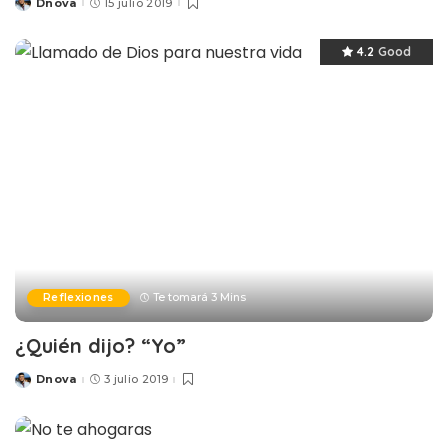
Dnova
15 julio 2019
Posted
by
4.2
Good
Reflexiones
Te tomará 3 Mins
¿Quién dijo? “Yo”
Dnova
3 julio 2019
Posted
by